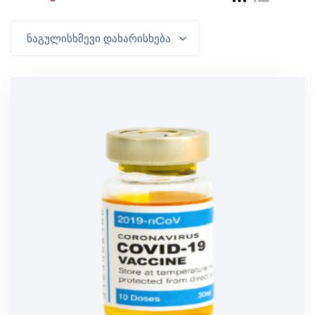
ნაგულისხმევი დახარისხება