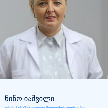
ნინო იაშვილი
ექიმი პარაზიტოლოგი
მედიცინის დოქტორი