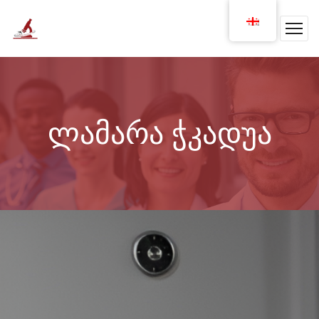
ლამარა ჭკადუა