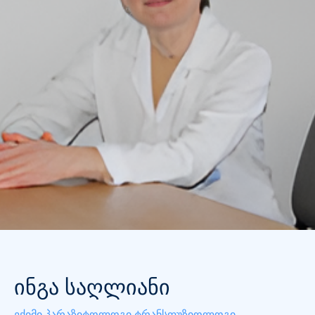
ინგა საღლიანი
ექიმი პარაზიტოლოგი
ტრანსფუზიოლოგი