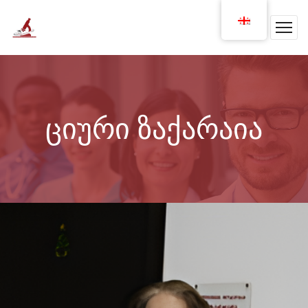
ციური ზაქარაია