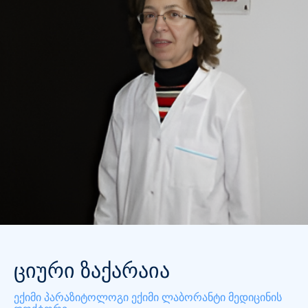
ციური ზაქარაია
ექიმი პარაზიტოლოგი
ექიმი ლაბორანტი
მედიცინის